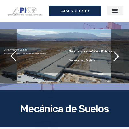
CASOS DE EXITO
Mecánica de Suelos
Nave Industrial de 150m x 800m aprox.
Sondeos a 40m, 20m y 12m de profundidad
Derramadero, Coahuila
Mecánica de Suelos