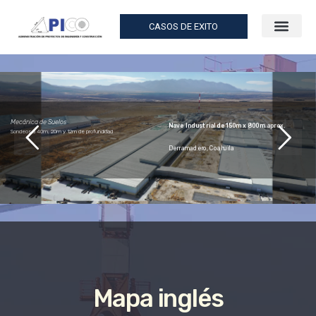
CASOS DE EXITO
Mecánica de Suelos
Nave Industrial de 150m x 800m aprox.
Sondeos a 40m, 20m y 12m de profundidad
Derramadero, Coahuila
Mapa inglés