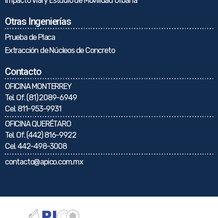
Impacto Vial y Estudio de Movilidad Urbana
Otras Ingenierías
Prueba de Placa
Extracción de Núcleos de Concreto
Contacto
OFICINA MONTERREY
Tel. Of.
(81) 2089-6949
Cel.
811-953-9931
OFICINA QUERÉTARO
Tel. Of.
(442) 816-9922
Cel.
442-498-3008
contacto@apico.com.mx